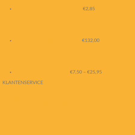
Lipbalsem Braam
€
2,85
Wax pack | 6 + 1
€
132,00
Be Revived
€
7,50
–
€
25,95
KLANTENSERVICE
BESTELLEN & BETALEN
LEVERTIJD & VERZENDEN
ANNULEREN & RETOURNEREN
KLACHTEN & GARANTIE
DISCLAIMER & COPYRIGHT ©
ALGEMENE VOORWAARDEN
PRIVACY POLICY