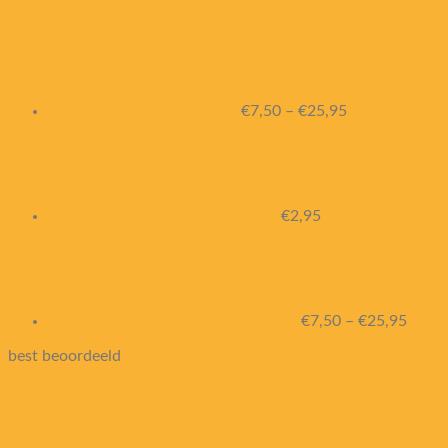
Be Sensitive
€
7,50
–
€
25,95
Lipbalsem Honing
€
2,95
Be Sensitive ProGrip
€
7,50
–
€
25,95
best beoordeeld