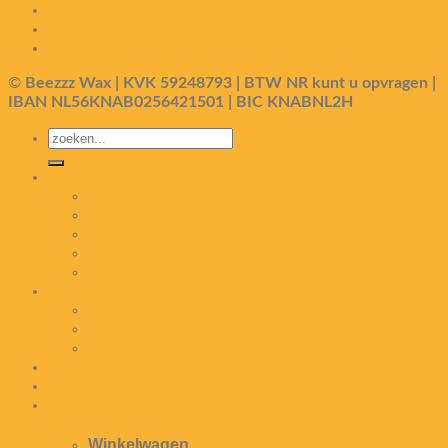
Contact
FAQ
Nieuws
©
Beezzz Wax | KVK 59248793 | BTW NR kunt u opvragen |
IBAN NL56KNAB0256421501 | BIC KNABNL2H
Zoeken
naar:
Massage Wax
Massage Wax met essentiële olie
Massage Wax zonder essentiële olie
ProGrip Massage wax
Wax Deals
Accessoires
Overige Beezzz Wax Producten
Body Scrubs
Lipbalsem
Overige producten
FAQ
Contact
€
0,00
Winkelwagen